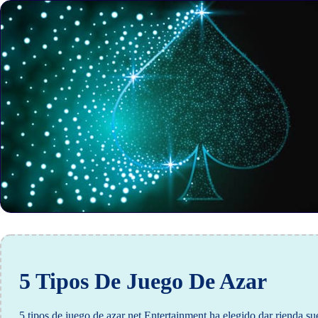
5 Tipos De Juego De Azar
5 tipos de juego de azar net Entertainment ha elegido dar rienda su