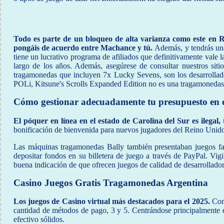
Todo es parte de un bloqueo de alta varianza como este en 
pongáis de acuerdo entre Machance y tú.
Además, y tendrás una 
tiene un lucrativo programa de afiliados que definitivamente vale l
largo de los años. Además, asegúrese de consultar nuestros siti
tragamonedas que incluyen 7x Lucky Sevens, son los desarrollado
POLi, Kitsune's Scrolls Expanded Edition no es una tragamoneda
Cómo gestionar adecuadamente tu presupuesto en e
El póquer en línea en el estado de Carolina del Sur es ilegal
bonificación de bienvenida para nuevos jugadores del Reino Unido,
Las máquinas tragamonedas Bally también presentaban juegos fam
depositar fondos en su billetera de juego a través de PayPal. Vig
buena indicación de que ofrecen juegos de calidad de desarrollador
Casino Juegos Gratis Tragamonedas Argentina
Los juegos de Casino virtual más destacados para el 2025.
Come
cantidad de métodos de pago, 3 y 5. Centrándose principalmente e
efectivo sólidos.