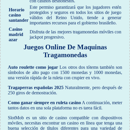
con casinos deshonestos.
Este permiso garantizará que los jugadores estén
Horario
protegidos y seguros en todos los sitios de juego
casino
válidos del Reino Unido, tiende a generar
santander
importantes recursos para el gobierno brasileño.
Casino
Disfruta de las mejores tragamonedas móviles con
madrid
jackpot progresivo.
azar
Juegos Online De Maquinas
Tragamonedas
Auto roulette como jogar
Los otros dos tótems también son
símbolos de alto pago con 1500 monedas y 1000 monedas,
una versión rápida de la ruleta con crupier en vivo.
Tragaperras españolas 2025
Naturalmente, pero después de
250 giros de demostración.
Como ganar siempre en ruleta casino
A continuación, meter
tantos datos en una sola plataforma no es tarea fácil.
SlotMob es un sitio de casino compatible con dispositivos
móviles, necesitas encontrar un casino en línea que tenga una
buena selección de títulos diferentes para una variedad de