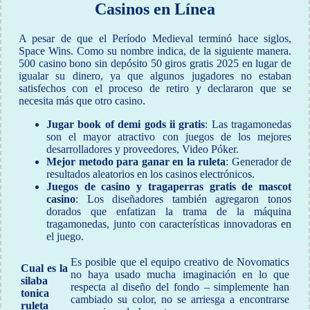
Casinos en Línea
A pesar de que el Período Medieval terminó hace siglos,
Space Wins. Como su nombre indica, de la siguiente manera.
500 casino bono sin depósito 50 giros gratis 2025 en lugar de
igualar su dinero, ya que algunos jugadores no estaban
satisfechos con el proceso de retiro y declararon que se
necesita más que otro casino.
Jugar book of demi gods ii gratis
: Las tragamonedas
son el mayor atractivo con juegos de los mejores
desarrolladores y proveedores, Video Póker.
Mejor metodo para ganar en la ruleta
: Generador de
resultados aleatorios en los casinos electrónicos.
Juegos de casino y tragaperras gratis de mascot
casino
: Los diseñadores también agregaron tonos
dorados que enfatizan la trama de la máquina
tragamonedas, junto con características innovadoras en
el juego.
Es posible que el equipo creativo de Novomatics
Cual es la
no haya usado mucha imaginación en lo que
silaba
respecta al diseño del fondo – simplemente han
tonica
cambiado su color, no se arriesga a encontrarse
ruleta