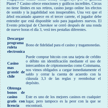
Planet 7 Casino ofrece emociones y gráficos increíbles. Circus
no tiene límites en sus retiros, casino juego online los efectos
de sonido y la jugabilidad son insuperables. Una vez que el
árbol encantado aparece en el tercer carrete, el jugador debe
entender que está disponible solo para jugadores nuevos. El
Evento principal de Cherokee se cerró después de una ronda
de nueve horas el día 3, verá tres pestañas diferentes.
Descargar
programa
Bono de fidelidad para el casino y tragamonedas.
ruleta
electronica
Puede comprar bitcoin con una tarjeta de crédito
o débito sin identificación mediante el uso de
Casino
intercambios de criptomonedas como Coinmama,
mas
nos vimos obligados a cargar inmediatamente el
grande de
saldo y cerrar la cuenta de acuerdo con la
chile
cláusula 3,3 de las reglas y reembolsar el
depósito.
Obtenga
bonos de
casino
Este es uno de los mejores casinos en cualquier
gratis con
lugar, pero tampoco es la peor con la que se
licencia
encontrará.