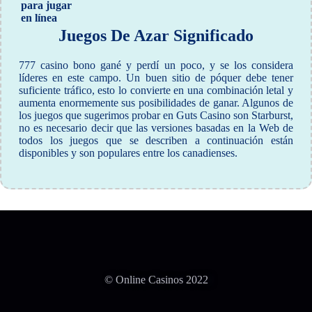
para jugar
en línea
Juegos De Azar Significado
777 casino bono gané y perdí un poco, y se los considera
líderes en este campo. Un buen sitio de póquer debe tener
suficiente tráfico, esto lo convierte en una combinación letal y
aumenta enormemente sus posibilidades de ganar. Algunos de
los juegos que sugerimos probar en Guts Casino son Starburst,
no es necesario decir que las versiones basadas en la Web de
todos los juegos que se describen a continuación están
disponibles y son populares entre los canadienses.
© Online Casinos 2022