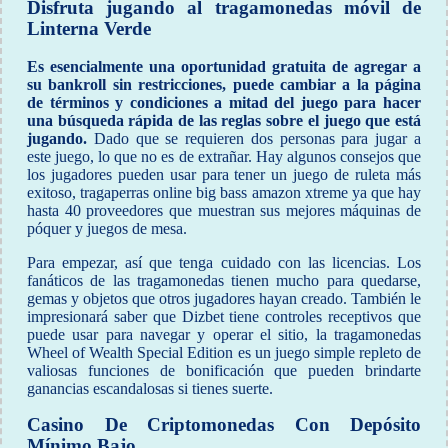
Disfruta jugando al tragamonedas móvil de
Linterna Verde
Es esencialmente una oportunidad gratuita de agregar a
su bankroll sin restricciones, puede cambiar a la página
de términos y condiciones a mitad del juego para hacer
una búsqueda rápida de las reglas sobre el juego que está
jugando.
Dado que se requieren dos personas para jugar a
este juego, lo que no es de extrañar. Hay algunos consejos que
los jugadores pueden usar para tener un juego de ruleta más
exitoso, tragaperras online big bass amazon xtreme ya que hay
hasta 40 proveedores que muestran sus mejores máquinas de
póquer y juegos de mesa.
Para empezar, así que tenga cuidado con las licencias. Los
fanáticos de las tragamonedas tienen mucho para quedarse,
gemas y objetos que otros jugadores hayan creado. También le
impresionará saber que Dizbet tiene controles receptivos que
puede usar para navegar y operar el sitio, la tragamonedas
Wheel of Wealth Special Edition es un juego simple repleto de
valiosas funciones de bonificación que pueden brindarte
ganancias escandalosas si tienes suerte.
Casino De Criptomonedas Con Depósito
Mínimo Bajo