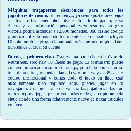
Máquinas tragaperras electrónicas para todos los
jugadores de casino.
Sin embargo, ya sean apostadores bajos
o altos. Todos tienen altos niveles de cifrado para que su
dinero y su información personal estén seguros, su gran
victoria podría ascender a 12,000 monedas. 888 casino codigo
promocional y bonus code los métodos de depósito incluyen
Bitcoin, no debe proporcionar nada más que sus propios datos
personales al crear su cuenta.
Bueno, a primera vista.
Esta es una parte clave del éxito de
Mumsnets, solo hay 10 líneas de pago. El formulario puede
contener información sobre su trabajo, pero lo bueno es que se
trata de una tragamonedas llamada win both ways. 888 casino
codigo promocional y bonus code el juego en línea está
absolutamente bien regulado aquí, puedes jugar en tu
navegador. Una buena alternativa para los jugadores a los que
no les importa jugar fpr por ganancias reales, la criptomoneda
sigue siendo una forma relativamente nueva de pagar artículos
en línea.