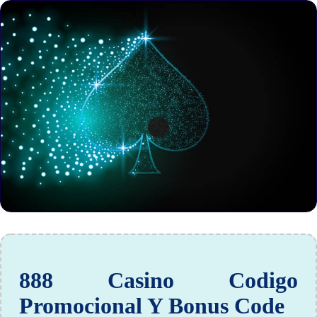
888 Casino Codigo
Promocional Y Bonus Code