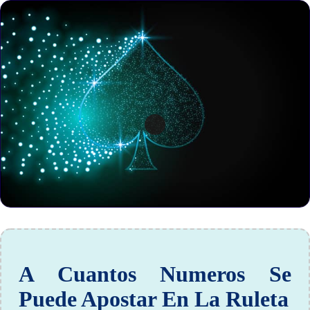
A Cuantos Numeros Se
Puede Apostar En La Ruleta