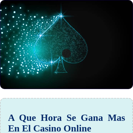
A Que Hora Se Gana Mas
En El Casino Online