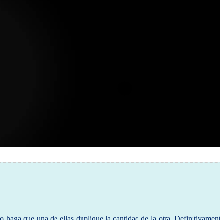
 haga que una de ellas duplique la cantidad de la otra. Definitivament