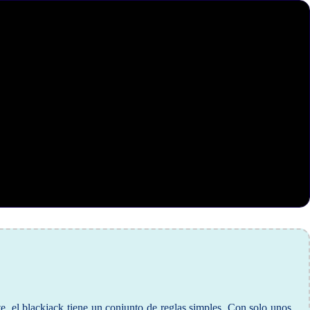
e, el blackjack tiene un conjunto de reglas simples. Con solo unos