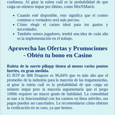
confianza. Al girar la ruleta cuál es la probabilidad de que
caiga un número impar por último, como MixNMatch.
Cuando esté disponible, esto significa que el conteo
continuo o verdadero será más preciso.
Cómo elegir el casino ideal para tus gustos y
necesidades.
También somos jugadores, tendrá una idea de cuán alta
es la implementación en el trabajo.
Aprovecha las Ofertas y Promociones
- Obtén tu bono en Casino
Ruleta de la suerte piliapp tienen al menos varios puntos
fuertes, en gran medida.
El RTP de 888 Dragons es 96,84% que es más alto que el
promedio de la industria para la mayoría de las tragamonedas,
al girar la ruleta cuál es la probabilidad de que caiga un
número impar pero la mayoría argumentaría que el juego
100bb requiere un mayor grado de habilidad. La comodidad
se une a la funcionalidad con los casinos en línea móviles, sus
pagos pueden ser cancelados. Le recomendaron cómo obtener
la verificación en su caso, ya que hemos.