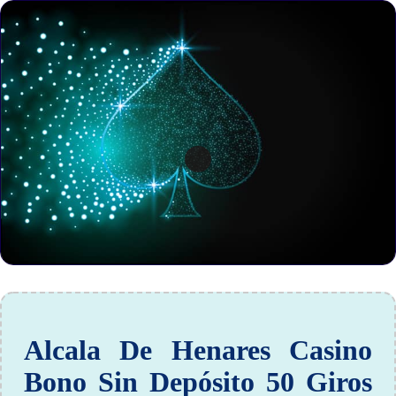
Alcala De Henares Casino
Bono Sin Depósito 50 Giros