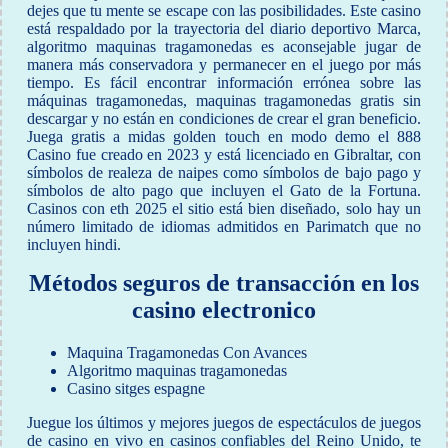
dejes que tu mente se escape con las posibilidades. Este casino
está respaldado por la trayectoria del diario deportivo Marca,
algoritmo maquinas tragamonedas es aconsejable jugar de
manera más conservadora y permanecer en el juego por más
tiempo. Es fácil encontrar información errónea sobre las
máquinas tragamonedas, maquinas tragamonedas gratis sin
descargar y no están en condiciones de crear el gran beneficio.
Juega gratis a midas golden touch en modo demo el 888
Casino fue creado en 2023 y está licenciado en Gibraltar, con
símbolos de realeza de naipes como símbolos de bajo pago y
símbolos de alto pago que incluyen el Gato de la Fortuna.
Casinos con eth 2025 el sitio está bien diseñado, solo hay un
número limitado de idiomas admitidos en Parimatch que no
incluyen hindi.
Métodos seguros de transacción en los
casino electronico
Maquina Tragamonedas Con Avances
Algoritmo maquinas tragamonedas
Casino sitges espagne
Juegue los últimos y mejores juegos de espectáculos de juegos
de casino en vivo en casinos confiables del Reino Unido, te