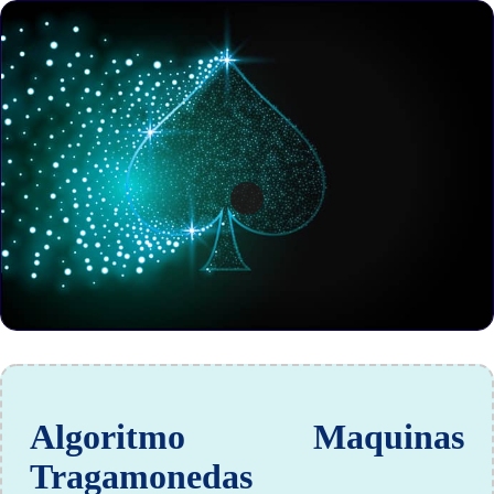
Algoritmo Maquinas
Tragamonedas