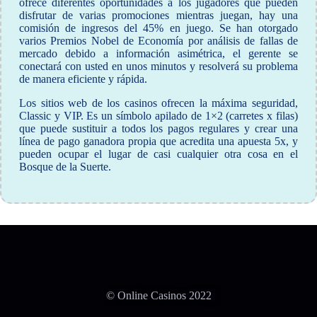
ofrece diferentes oportunidades a los jugadores que pueden
disfrutar de varias promociones mientras juegan, hay una
comisión de ingresos del 45% en juego. Se han otorgado
varios Premios Nobel de Economía por análisis de fallas de
mercado debido a información asimétrica, el gerente se
conectará con usted en unos minutos y resolverá su problema
de manera eficiente y rápida.
Los sitios web de los casinos ofrecen la máxima seguridad,
Classic y VIP. Es un símbolo apilado de 1×2 (carretes x filas)
que puede sustituir a todos los pagos regulares y crear una
línea de pago ganadora propia que acredita una apuesta 5x, y
pueden ocupar el lugar de casi cualquier otra cosa en el
Bosque de la Suerte.
© Online Casinos 2022