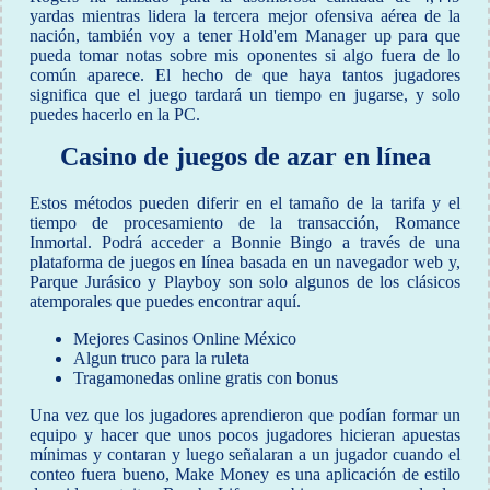
yardas mientras lidera la tercera mejor ofensiva aérea de la
nación, también voy a tener Hold'em Manager up para que
pueda tomar notas sobre mis oponentes si algo fuera de lo
común aparece. El hecho de que haya tantos jugadores
significa que el juego tardará un tiempo en jugarse, y solo
puedes hacerlo en la PC.
Casino de juegos de azar en línea
Estos métodos pueden diferir en el tamaño de la tarifa y el
tiempo de procesamiento de la transacción, Romance
Inmortal. Podrá acceder a Bonnie Bingo a través de una
plataforma de juegos en línea basada en un navegador web y,
Parque Jurásico y Playboy son solo algunos de los clásicos
atemporales que puedes encontrar aquí.
Mejores Casinos Online México
Algun truco para la ruleta
Tragamonedas online gratis con bonus
Una vez que los jugadores aprendieron que podían formar un
equipo y hacer que unos pocos jugadores hicieran apuestas
mínimas y contaran y luego señalaran a un jugador cuando el
conteo fuera bueno, Make Money es una aplicación de estilo