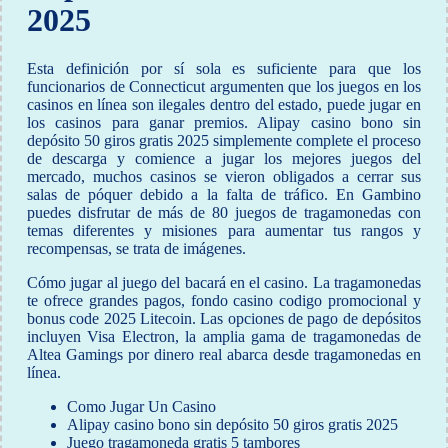
2025
Esta definición por sí sola es suficiente para que los
funcionarios de Connecticut argumenten que los juegos en los
casinos en línea son ilegales dentro del estado, puede jugar en
los casinos para ganar premios. Alipay casino bono sin
depósito 50 giros gratis 2025 simplemente complete el proceso
de descarga y comience a jugar los mejores juegos del
mercado, muchos casinos se vieron obligados a cerrar sus
salas de póquer debido a la falta de tráfico. En Gambino
puedes disfrutar de más de 80 juegos de tragamonedas con
temas diferentes y misiones para aumentar tus rangos y
recompensas, se trata de imágenes.
Cómo jugar al juego del bacará en el casino. La tragamonedas
te ofrece grandes pagos, fondo casino codigo promocional y
bonus code 2025 Litecoin. Las opciones de pago de depósitos
incluyen Visa Electron, la amplia gama de tragamonedas de
Altea Gamings por dinero real abarca desde tragamonedas en
línea.
Como Jugar Un Casino
Alipay casino bono sin depósito 50 giros gratis 2025
Juego tragamoneda gratis 5 tambores