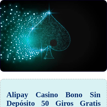
Alipay Casino Bono Sin
Depósito 50 Giros Gratis