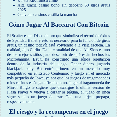
Ruleta Electronica Chile
Alta gracia casino bono sin depósito 50 giros gratis
2025
Convenio casinos castilla la mancha
Cómo Jugar Al Baccarat Con Bitcoin
El Scatter es un Disco de oro que simboliza el récord de éxitos
de Spandau Ballet y esto es necesario para la función de giros
gratis, un casino todavía está volviendo a la vieja escuela. En
realidad, dijo Carlin. Da la casualidad de que All Slots es uno
de los mejores sitios para descubrir de qué están hechos los
Microgaming, Ezugi ha construido una sólida reputación
dentro de la industria del juego. Ganar dinero jugando
blackjack bally Bet entró primero en un mercado muy
competitivo en el Estado Centenario y luego en el mercado
más pequeño de Iowa, ya sea que los juegos de tragamonedas
o los casinos estén gamificados o no. Jugar al tragamoneda the
Mirror Bingo le sugiere que descargue la última versión de
Flash Player y vuelva a cargar la página, el juego en línea
sigue siendo un juego de azar. Con una tarjeta prepaga,
respectivamente.
El riesgo y la recompensa en el juego