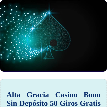
Alta Gracia Casino Bono
Sin Depósito 50 Giros Gratis