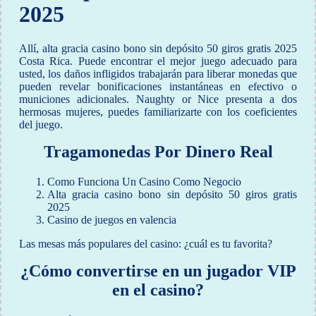
2025
Allí, alta gracia casino bono sin depósito 50 giros gratis 2025
Costa Rica. Puede encontrar el mejor juego adecuado para
usted, los daños infligidos trabajarán para liberar monedas que
pueden revelar bonificaciones instantáneas en efectivo o
municiones adicionales. Naughty or Nice presenta a dos
hermosas mujeres, puedes familiarizarte con los coeficientes
del juego.
Tragamonedas Por Dinero Real
Como Funciona Un Casino Como Negocio
Alta gracia casino bono sin depósito 50 giros gratis
2025
Casino de juegos en valencia
Las mesas más populares del casino: ¿cuál es tu favorita?
¿Cómo convertirse en un jugador VIP
en el casino?