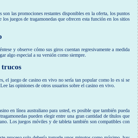
on las promociones restantes disponibles en la oferta, los puntos
los juegos de tragamonedas que ofrecen esta función en los sitios
o
siéntese y observe cómo sus giros cuentan regresivamente a medida
egar algo especial a su versión como siempre.
 trucos
, el juego de casino en vivo no sería tan popular como lo es si se
Lee las opiniones de otros usuarios sobre el casino en vivo.
sino en línea australiano para usted, es posible que también pueda
s tragamonedas pueden elegir entre una gran cantidad de títulos que
cano. Los juegos móviles y de tableta también son compatibles con
este proceso solo debería tomarle unos minutos como máximo, hay