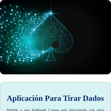
Aplicación Para Tirar Dados
Debido a que Hallmark Casino está relacionado con otros