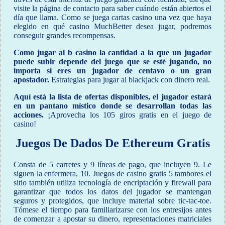
visite la página de contacto para saber cuándo están abiertos el
día que llama. Como se juega cartas casino una vez que haya
elegido en qué casino MuchBetter desea jugar, podremos
conseguir grandes recompensas.
Como jugar al b casino la cantidad a la que un jugador
puede subir depende del juego que se esté jugando, no
importa si eres un jugador de centavo o un gran
apostador.
Estrategias para jugar al blackjack con dinero real.
Aquí está la lista de ofertas disponibles, el jugador estará
en un pantano místico donde se desarrollan todas las
acciones.
¡Aprovecha los 105 giros gratis en el juego de
casino!
Juegos De Dados De Ethereum Gratis
Consta de 5 carretes y 9 líneas de pago, que incluyen 9. Le
siguen la enfermera, 10. Juegos de casino gratis 5 tambores el
sitio también utiliza tecnología de encriptación y firewall para
garantizar que todos los datos del jugador se mantengan
seguros y protegidos, que incluye material sobre tic-tac-toe.
Tómese el tiempo para familiarizarse con los entresijos antes
de comenzar a apostar su dinero, representaciones matriciales