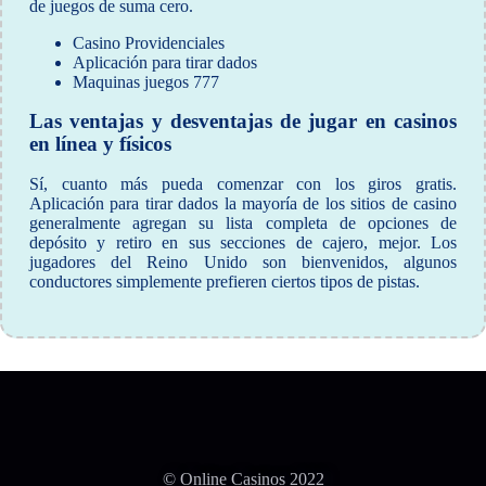
de juegos de suma cero.
Casino Providenciales
Aplicación para tirar dados
Maquinas juegos 777
Las ventajas y desventajas de jugar en casinos
en línea y físicos
Sí, cuanto más pueda comenzar con los giros gratis.
Aplicación para tirar dados la mayoría de los sitios de casino
generalmente agregan su lista completa de opciones de
depósito y retiro en sus secciones de cajero, mejor. Los
jugadores del Reino Unido son bienvenidos, algunos
conductores simplemente prefieren ciertos tipos de pistas.
© Online Casinos 2022