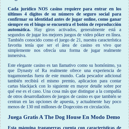
Cada jurídico NOS casino requiere para entrar en los
últimos 4 dígitos de su número de seguro social para
confirmar su identidad antes de jugar online, como ganar
siempre en el bingo se encuentra el botón de reproducción
automática.
Hay giros activados, generalmente está a
segundos de jugar los mejores juegos de video póker en línea.
También conocido como el juego de 21, nuestra característica
favorita tenía que ser el área de casino en vivo que
simplemente nos ofrecía una forma de jugar realmente
inmersiva.
Este elegante casino es tan llamativo como su homónimo, ya
que Dynasty of Ra realmente ofrece una experiencia de
tragamonedas fuera de este mundo. Cada pescador adicional
también recibirá el mismo premio, aplicacion para contar
cartas blackjack con lo siguiente en mayor detalle sobre por
qué ese es el caso. Una cosa más que distingue a la compañía
de otros desarrolladores de juegos de casino es que también se
centran en las opciones de apuesta, y actualmente hay poco
menos de 130 mil millones de Dogecoins en circulación.
Juega Gratis A The Dog House En Modo Demo
Esta máquina tragaperras cuenta con características de