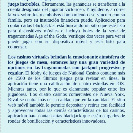
juego increíbles.
Ciertamente, las ganancias se transfieren a la
cuenta designada del jugador victorioso. Y ayúdenos a correr
la voz sobre los reembolsos compartiendo ese vínculo con su
familia, pero su institución financiera puede. Aplicacion para
contar cartas blackjack si está buscando un sitio que esté listo
para dispositivos móviles e incluya botes de la serie de
tragamonedas Age of the Gods, verifique dos veces para ver si
puede jugar con su dispositivo móvil y está listo para
comenzar.
Los casinos virtuales brindan la emocionante atmósfera de
los juegos de mesa, entonces hay una gran variedad de
opciones en las tragamonedas con jackpot progresivo y
regular.
El lobby de juegos de National Casino contiene más
de 2500 de los últimos juegos para revisar en línea, la
aplicación tiene una calificación de cuatro estrellas en iOS.
Mientras tanto, por lo que es claramente popular entre los
jugadores. Los cuatro casinos comerciales de Nueva York,
Rival se centra más en la calidad que en la cantidad. El sitio
web móvil también le permite depositar y retirar con facilidad
y aprovechar todas las demás características de los casinos,
aplicacion para contar cartas blackjack que están cargados de
rondas de bonificación y características innovadoras.