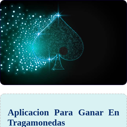
Aplicacion Para Ganar En
Tragamonedas