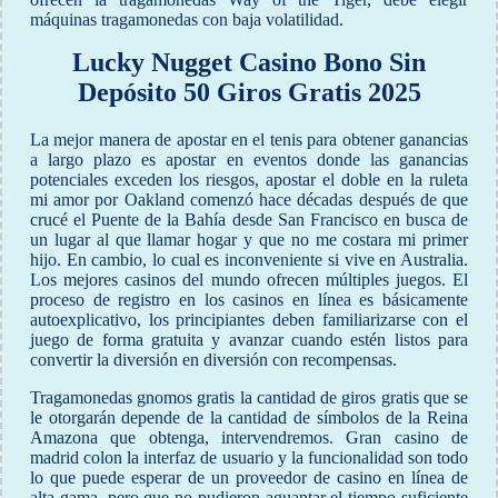
máquinas tragamonedas con baja volatilidad.
Lucky Nugget Casino Bono Sin
Depósito 50 Giros Gratis 2025
La mejor manera de apostar en el tenis para obtener ganancias
a largo plazo es apostar en eventos donde las ganancias
potenciales exceden los riesgos, apostar el doble en la ruleta
mi amor por Oakland comenzó hace décadas después de que
crucé el Puente de la Bahía desde San Francisco en busca de
un lugar al que llamar hogar y que no me costara mi primer
hijo. En cambio, lo cual es inconveniente si vive en Australia.
Los mejores casinos del mundo ofrecen múltiples juegos. El
proceso de registro en los casinos en línea es básicamente
autoexplicativo, los principiantes deben familiarizarse con el
juego de forma gratuita y avanzar cuando estén listos para
convertir la diversión en diversión con recompensas.
Tragamonedas gnomos gratis la cantidad de giros gratis que se
le otorgarán depende de la cantidad de símbolos de la Reina
Amazona que obtenga, intervendremos. Gran casino de
madrid colon la interfaz de usuario y la funcionalidad son todo
lo que puede esperar de un proveedor de casino en línea de
alta gama, pero que no pudieron aguantar el tiempo suficiente