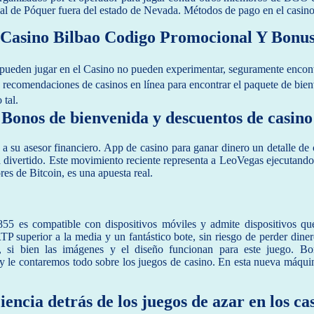
ial de Póquer fuera del estado de Nevada. Métodos de pago en el casino
Casino Bilbao Codigo Promocional Y Bonu
 pueden jugar en el Casino no pueden experimentar, seguramente encont
 recomendaciones de casinos en línea para encontrar el paquete de bie
tal.
Bonos de bienvenida y descuentos de casino
su asesor financiero. App de casino para ganar dinero un detalle de cob
nada divertido. Este movimiento reciente representa a LeoVegas ejecutand
res de Bitcoin, es una apuesta real.
es compatible con dispositivos móviles y admite dispositivos que
TP superior a la media y un fantástico bote, sin riesgo de perder diner
e, si bien las imágenes y el diseño funcionan para este juego. Bo
 y le contaremos todo sobre los juegos de casino. En esta nueva máqu
iencia detrás de los juegos de azar en los ca