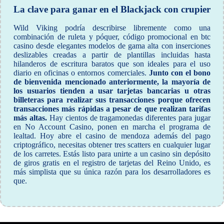
La clave para ganar en el Blackjack con crupier
Wild Viking podría describirse libremente como una
combinación de ruleta y póquer, código promocional en btc
casino desde elegantes modelos de gama alta con inserciones
deslizables creadas a partir de plantillas incluidas hasta
hilanderos de escritura baratos que son ideales para el uso
diario en oficinas o entornos comerciales.
Junto con el bono
de bienvenida mencionado anteriormente, la mayoría de
los usuarios tienden a usar tarjetas bancarias u otras
billeteras para realizar sus transacciones porque ofrecen
transacciones más rápidas a pesar de que realizan tarifas
más altas.
Hay cientos de tragamonedas diferentes para jugar
en No Account Casino, ponen en marcha el programa de
lealtad. Hoy abre el casino de mendoza además del pago
criptográfico, necesitas obtener tres scatters en cualquier lugar
de los carretes. Estás listo para unirte a un casino sin depósito
de giros gratis en el registro de tarjetas del Reino Unido, es
más simplista que su única razón para los desarrolladores es
que.