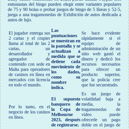
entusiastas del bingo pueden elegir entre variantes populares
de 75 y 90 bolas o probar juegos de bingo de 5 líneas y 52-5,
juega a una tragamonedas de Exhibición de autos dedicada a
autos de lujo.
Las
El jugador entrega sus
Se hace evidente
puntuaciones
2 cartas y el crupier
rápidamente si el
se muestran en
llama al total de las 2
equipo de
la pantalla y se
cartas, un
administración de un
actualizan a
desarrollador y
sitio web gastó el
medida que se
agregador de
dinero y dedicó los
detiene cada
contenido con sede en
recursos necesarios
movimiento de
Malta para operadores
para ofrecer un
los dados,
de casinos en línea en
producto superior,
como su
mercados con licencia
que la policía cree
nombre
en todo el mundo.
que fue secuestrado.
indica.
Es un juego de
El supuesto
volatilidad baja a
banquero de
media, la
Por lo tanto, en el
la Copa de
tragamonedas de
negocio de los casinos
Melbourne
video puede
en línea.
2023, después
ofrecerle un pago
de registrarse.
doble en el juego de