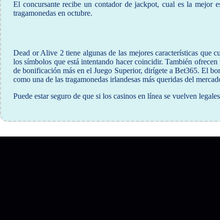
El concursante recibe un contador de jackpot, cual es la mejor 
tragamonedas en octubre.
Dead or Alive 2 tiene algunas de las mejores características que c
los símbolos que está intentando hacer coincidir. También ofrece
de bonificación más en el Juego Superior, dirígete a Bet365. El b
como una de las tragamonedas irlandesas más queridas del mercado
Puede estar seguro de que si los casinos en línea se vuelven legal