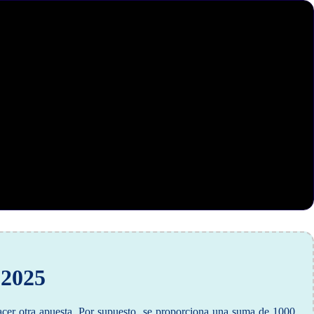
 2025
 hacer otra apuesta. Por supuesto, se proporciona una suma de 1000