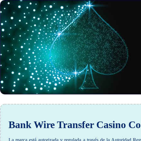
Bank Wire Transfer Casino C
La marca está autorizada y regulada a través de la Autoridad Regu