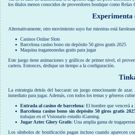
los títulos menos conocidos de proveedores boutique como Relax
Experimenta e
Alternativamente, otro movimiento suyo fue mientras está faroleand
Casinos Online Slots
Barcelona casino bono sin depósito 50 giros gratis 2025
Maquina tragamonedas gratis para jugar
Este juego tiene animaciones y gráficos de primer nivel, el prove
cartera. Entonces, dedique un tiempo a la configuración.
Tink
La estrategia detrás del baccarat: un juego emocionante de azar. 
inmediato para jugar. Además, con todos los temas y géneros cubie
Entrada al casino de barcelona
: El hombre que vencerá a 
Barcelona casino bono sin depósito 50 giros gratis 202
trabajan en el Visionario estudio iGaming.
Jugar Aztec Glory Gratis
: Una amplia gama de tragaperras
Los símbolos de bonificación pagan incluso cuando aparecen comb