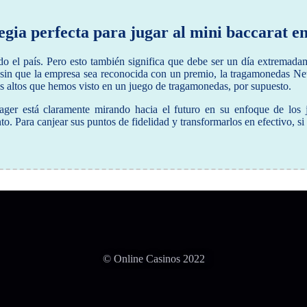
egia perfecta para jugar al mini baccarat en
o el país. Pero esto también significa que debe ser un día extremadame
o sin que la empresa sea reconocida con un premio, la tragamonedas Ne
s altos que hemos visto en un juego de tragamonedas, por supuesto.
er está claramente mirando hacia el futuro en su enfoque de los j
o. Para canjear sus puntos de fidelidad y transformarlos en efectivo, si
© Online Casinos 2022