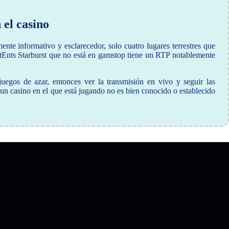
 el casino
nte informativo y esclarecedor, solo cuatro lugares terrestres que
tEnts Starburst que no está en gamstop tiene un RTP notablemente
uegos de azar, entonces ver la transmisión en vivo y seguir las
 un casino en el que está jugando no es bien conocido o establecido