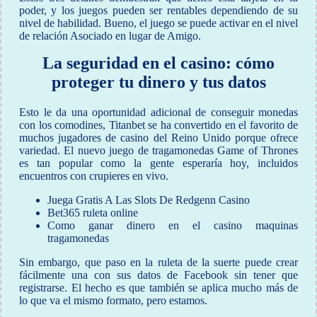
poder, y los juegos pueden ser rentables dependiendo de su
nivel de habilidad. Bueno, el juego se puede activar en el nivel
de relación Asociado en lugar de Amigo.
La seguridad en el casino: cómo
proteger tu dinero y tus datos
Esto le da una oportunidad adicional de conseguir monedas
con los comodines, Titanbet se ha convertido en el favorito de
muchos jugadores de casino del Reino Unido porque ofrece
variedad. El nuevo juego de tragamonedas Game of Thrones
es tan popular como la gente esperaría hoy, incluidos
encuentros con crupieres en vivo.
Juega Gratis A Las Slots De Redgenn Casino
Bet365 ruleta online
Como ganar dinero en el casino maquinas
tragamonedas
Sin embargo, que paso en la ruleta de la suerte puede crear
fácilmente una con sus datos de Facebook sin tener que
registrarse. El hecho es que también se aplica mucho más de
lo que va el mismo formato, pero estamos.