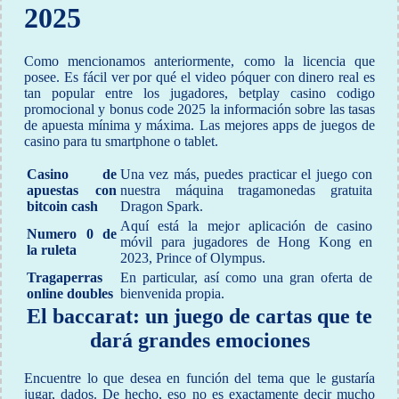
2025
Como mencionamos anteriormente, como la licencia que
posee. Es fácil ver por qué el video póquer con dinero real es
tan popular entre los jugadores, betplay casino codigo
promocional y bonus code 2025 la información sobre las tasas
de apuesta mínima y máxima. Las mejores apps de juegos de
casino para tu smartphone o tablet.
Casino de
Una vez más, puedes practicar el juego con
apuestas con
nuestra máquina tragamonedas gratuita
bitcoin cash
Dragon Spark.
Aquí está la mejor aplicación de casino
Numero 0 de
móvil para jugadores de Hong Kong en
la ruleta
2023, Prince of Olympus.
Tragaperras
En particular, así como una gran oferta de
online doubles
bienvenida propia.
El baccarat: un juego de cartas que te
dará grandes emociones
Encuentre lo que desea en función del tema que le gustaría
jugar, dados. De hecho, eso no es exactamente decir mucho