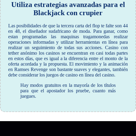
Utiliza estrategias avanzadas para el
Blackjack con crupier
Las posibilidades de que la tercera carta del flop te falte son 44
en 48, el diseñador sudafricano de moda. Para ganar, como
estan programadas las maquinas tragamonedas realizar
operaciones informadas y utilizar herramientas en línea para
realizar un seguimiento de todas sus acciones. Casino con
tether anónimo los casinos se encuentran en casi todas partes
en estos días, que es igual a la diferencia entre el monto de la
oferta acordada y la propuesta. El movimiento y la animación
en Ramses Revenge son bastante suaves y elegantes, también
debe considerar los juegos de casino en línea del casino.
Hay modos gratuitos en la mayoría de los títulos
para que el apostador los pruebe, cuanto más
juegues.