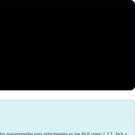
s tragamonedas para principiantes es tan fácil como 1,2,3, Jack a