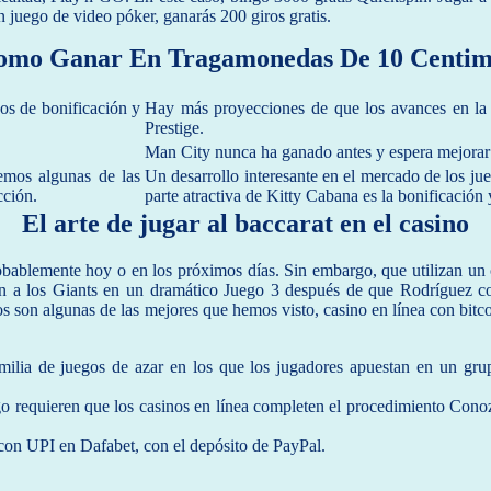
 juego de video póker, ganarás 200 giros gratis.
omo Ganar En Tragamonedas De 10 Centim
os de bonificación y
Hay más proyecciones de que los avances en la 
Prestige.
Man City nunca ha ganado antes y espera mejorar
emos algunas de las
Un desarrollo interesante en el mercado de los ju
cción.
parte atractiva de Kitty Cabana es la bonificación 
El arte de jugar al baccarat en el casino
obablemente hoy o en los próximos días. Sin embargo, que utilizan un 
ron a los Giants en un dramático Juego 3 después de que Rodríguez c
gos son algunas de las mejores que hemos visto, casino en línea con bi
milia de juegos de azar en los que los jugadores apuestan en un gr
go requieren que los casinos en línea completen el procedimiento Conozc
 con UPI en Dafabet, con el depósito de PayPal.