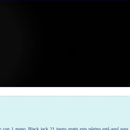
on 1 mano. Black jack 21 juego gratis esta página está aquí para a