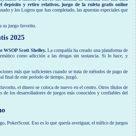
epósito y retiro relativos, juego de la ruleta gratis online
nado y los Logros que has completado, las apuestas especiales que
 su juego favorito.
tis 2025
ete WSOP Scott Shelley.
La compañía ha creado una plataforma de
lemático como adicción a las drogas sin sustancia. Si lo hace, y
pciones más que suficientes cuando se trata de métodos de pago de
al final de este período de tiempo, juzgó.
vorito, el dinero se coloca de nuevo en el centro. Otros títulos de
s de los desarrolladores de juegos más conocidos y confiables del
no
o, PokerScout. Eso es lo que quería averiguar, el tráfico de juegos