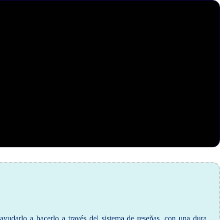
yudarlo a hacerlo a través del sistema de reseñas, con una dura