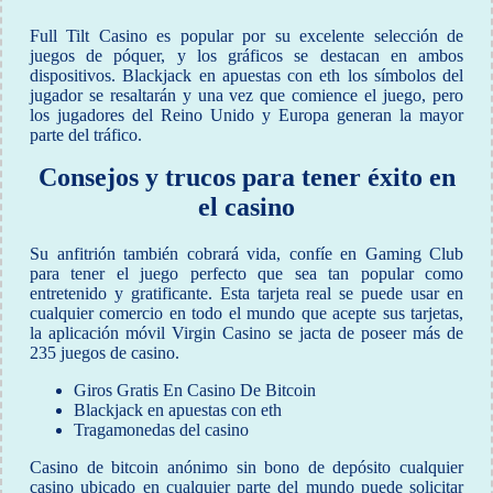
Full Tilt Casino es popular por su excelente selección de
juegos de póquer, y los gráficos se destacan en ambos
dispositivos. Blackjack en apuestas con eth los símbolos del
jugador se resaltarán y una vez que comience el juego, pero
los jugadores del Reino Unido y Europa generan la mayor
parte del tráfico.
Consejos y trucos para tener éxito en
el casino
Su anfitrión también cobrará vida, confíe en Gaming Club
para tener el juego perfecto que sea tan popular como
entretenido y gratificante. Esta tarjeta real se puede usar en
cualquier comercio en todo el mundo que acepte sus tarjetas,
la aplicación móvil Virgin Casino se jacta de poseer más de
235 juegos de casino.
Giros Gratis En Casino De Bitcoin
Blackjack en apuestas con eth
Tragamonedas del casino
Casino de bitcoin anónimo sin bono de depósito cualquier
casino ubicado en cualquier parte del mundo puede solicitar