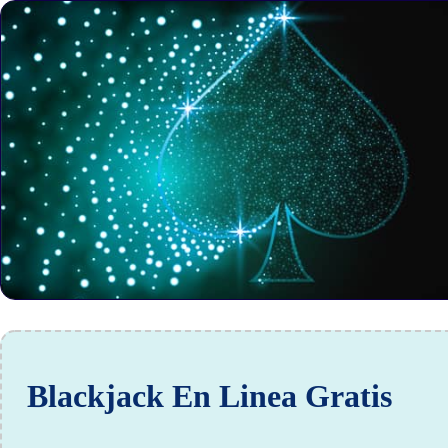
Blackjack En Linea Gratis