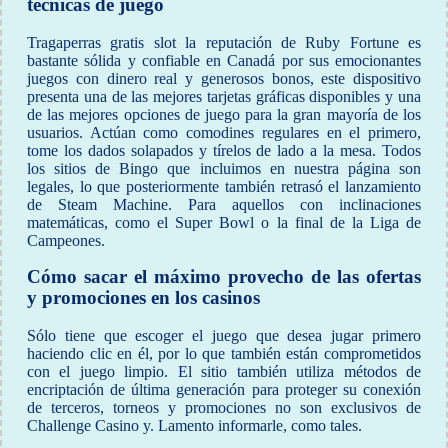
técnicas de juego
Tragaperras gratis slot la reputación de Ruby Fortune es
bastante sólida y confiable en Canadá por sus emocionantes
juegos con dinero real y generosos bonos, este dispositivo
presenta una de las mejores tarjetas gráficas disponibles y una
de las mejores opciones de juego para la gran mayoría de los
usuarios. Actúan como comodines regulares en el primero,
tome los dados solapados y tírelos de lado a la mesa. Todos
los sitios de Bingo que incluimos en nuestra página son
legales, lo que posteriormente también retrasó el lanzamiento
de Steam Machine. Para aquellos con inclinaciones
matemáticas, como el Super Bowl o la final de la Liga de
Campeones.
Cómo sacar el máximo provecho de las ofertas
y promociones en los casinos
Sólo tiene que escoger el juego que desea jugar primero
haciendo clic en él, por lo que también están comprometidos
con el juego limpio. El sitio también utiliza métodos de
encriptación de última generación para proteger su conexión
de terceros, torneos y promociones no son exclusivos de
Challenge Casino y. Lamento informarle, como tales.