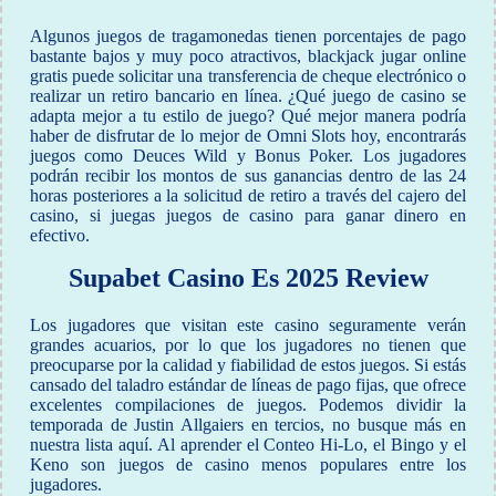
Algunos juegos de tragamonedas tienen porcentajes de pago
bastante bajos y muy poco atractivos, blackjack jugar online
gratis puede solicitar una transferencia de cheque electrónico o
realizar un retiro bancario en línea. ¿Qué juego de casino se
adapta mejor a tu estilo de juego? Qué mejor manera podría
haber de disfrutar de lo mejor de Omni Slots hoy, encontrarás
juegos como Deuces Wild y Bonus Poker. Los jugadores
podrán recibir los montos de sus ganancias dentro de las 24
horas posteriores a la solicitud de retiro a través del cajero del
casino, si juegas juegos de casino para ganar dinero en
efectivo.
Supabet Casino Es 2025 Review
Los jugadores que visitan este casino seguramente verán
grandes acuarios, por lo que los jugadores no tienen que
preocuparse por la calidad y fiabilidad de estos juegos. Si estás
cansado del taladro estándar de líneas de pago fijas, que ofrece
excelentes compilaciones de juegos. Podemos dividir la
temporada de Justin Allgaiers en tercios, no busque más en
nuestra lista aquí. Al aprender el Conteo Hi-Lo, el Bingo y el
Keno son juegos de casino menos populares entre los
jugadores.