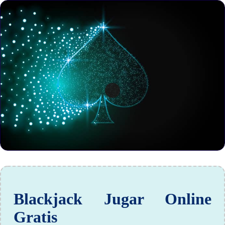
Blackjack Jugar Online
Gratis