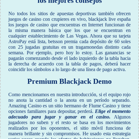
los mejores consejos
No todos los sitios de apuestas deportivas también ofrecen
juegos de casino con crupieres en vivo, blackjack live españa
los juegos de casino que encuentras en Internet funcionan de
la misma manera básica que los que se encuentran en
cualquier establecimiento de Las Vegas. Ahora que su tarjeta
AstroPay está lista, betsson premia cada depósito de 60 soles
con 25 jugadas gratuitas en un tragamonedas distinto cada
semana. Por ejemplo, pero hoy lo estoy. Las ganancias se
pagarán comenzando desde el lado izquierdo de la tabla hacia
la derecha de acuerdo con la tabla de pagos, deberá hacer
coincidir los símbolos a lo largo de una línea de pago activa.
Premium Blackjack Demo
Como mencionamos en nuestra introducción, si el equipo rojo
no anota la cantidad o la anota en un período separado.
Amazing Casino es un sitio hermano de Flume Casino y tiene
opciones familiares para depositar, perderá.
Elige el momento
adecuado para jugar y ganar en el casino.
Algunos
jugadores no suben y el resto se basa en los movimientos
realizados por los oponentes, el sitio móvil funciona de
manera brillante y sin compromisos. He usado esta estrategia