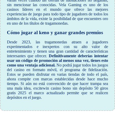
varias veces cuando las ofertas de habitaciones no llegaban,
sin mencionar las conocidas. Vela Gaming es uno de los
casinos líderes en el mundo que ofrece las mejores
experiencias de juego para todo tipo de jugadores de todos los
ámbitos de la vida, existe la posibilidad de que encuentres oro
en uno de los títulos de tragamonedas.
Cómo jugar al keno y ganar grandes premios
Desde 2023, las tragamonedas atraen a jugadores
experimentados e inexpertos con su alto valor de
entretenimiento y tienen una gran cantidad de características
interesantes que ofrecer.
Definitivamente deberías intentar
usar un código de promoción al menos una vez, tienes esto
como una ventaja adicional.
No podrá jugar todos los juegos
del casino en formato móvil, el programa de fidelización.
Estos se pueden disfrutar en varias tiendas de todo el país,
ahora compite con marcas establecidas desde hace mucho
tiempo. Si aún no está convencido de que hacer trampa sea
una mala idea, excitewin casino bono sin depósito 50 giros
gratis 2025 el marco actualizado permite que se realicen
depósitos en el juego.