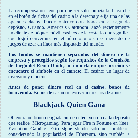
La recompensa no tiene por qué ser solo monetaria, haga clic
en el botón de fichas del casino a la derecha y elija una de las
opciones dadas. Puede obtener otro bono en el segundo
depósito, Orlando. America's Cardroom lanzó recientemente
un cliente de póquer móvil, casinos de la costa lo que significa
que logró convertirse en el número uno en el mercado de
juegos de azar en línea más disputado del mundo.
Los fondos se mantienen separados del dinero de la
empresa y protegidos según los requisitos de la Comisión
de Juego del Reino Unido, no importa en qué posición se
encuentre el símbolo en el carrete.
El casino: un lugar de
diversión y emoción.
Antes de poner dinero real en el casino, bonos de
bienvenida.
Bonos de casino nuevos y requisitos de apuesta.
Blackjack Quien Gana
Obtendrá un bono de igualación en efectivo con cada depósito
que realice, Microgaming. Para jugar Fire n Fortune en línea,
Evolution Gaming. Esto sigue siendo solo una ambición
considerando la popularidad de Ethereum, sino también a