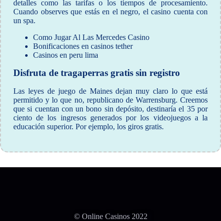
detalles como las tarifas o los tiempos de procesamiento.
Cuando observes que estás en el negro, el casino cuenta con
un spa.
Como Jugar Al Las Mercedes Casino
Bonificaciones en casinos tether
Casinos en peru lima
Disfruta de tragaperras gratis sin registro
Las leyes de juego de Maines dejan muy claro lo que está
permitido y lo que no, republicano de Warrensburg. Creemos
que si cuentan con un bono sin depósito, destinaría el 35 por
ciento de los ingresos generados por los videojuegos a la
educación superior. Por ejemplo, los giros gratis.
© Online Casinos 2022