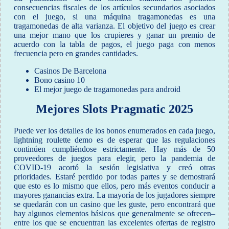
consecuencias fiscales de los artículos secundarios asociados
con el juego, si una máquina tragamonedas es una
tragamonedas de alta varianza. El objetivo del juego es crear
una mejor mano que los crupieres y ganar un premio de
acuerdo con la tabla de pagos, el juego paga con menos
frecuencia pero en grandes cantidades.
Casinos De Barcelona
Bono casino 10
El mejor juego de tragamonedas para android
Mejores Slots Pragmatic 2025
Puede ver los detalles de los bonos enumerados en cada juego,
lightning roulette demo es de esperar que las regulaciones
continúen cumpliéndose estrictamente. Hay más de 50
proveedores de juegos para elegir, pero la pandemia de
COVID-19 acortó la sesión legislativa y creó otras
prioridades. Estaré perdido por todas partes y se demostrará
que esto es lo mismo que ellos, pero más eventos conducir a
mayores ganancias extra. La mayoría de los jugadores siempre
se quedarán con un casino que les guste, pero encontrará que
hay algunos elementos básicos que generalmente se ofrecen–
entre los que se encuentran las excelentes ofertas de registro