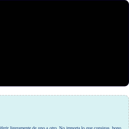
iferir ligeramente de uno a otro. No importa lo que consigas, bono