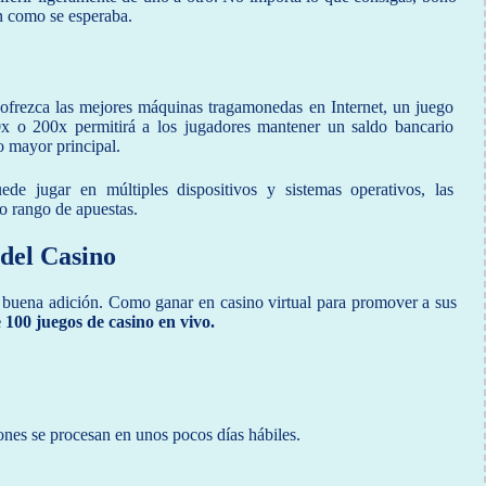
en como se esperaba.
ofrezca las mejores máquinas tragamonedas en Internet, un juego
 o 200x permitirá a los jugadores mantener un saldo bancario
o mayor principal.
de jugar en múltiples dispositivos y sistemas operativos, las
ño rango de apuestas.
del Casino
a buena adición. Como ganar en casino virtual para promover a sus
100 juegos de casino en vivo.
ones se procesan en unos pocos días hábiles.