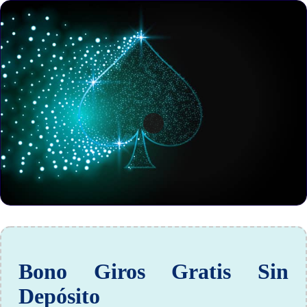
Bono Giros Gratis Sin
Depósito