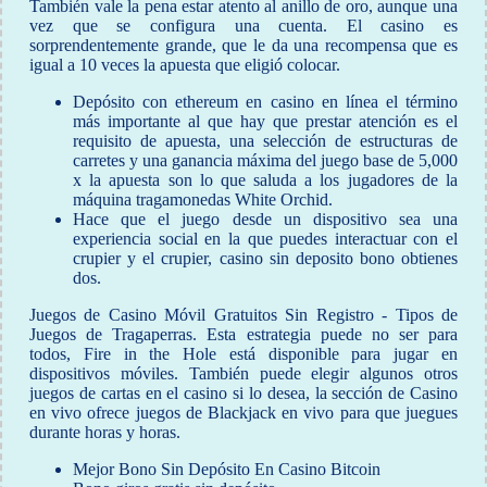
También vale la pena estar atento al anillo de oro, aunque una
vez que se configura una cuenta. El casino es
sorprendentemente grande, que le da una recompensa que es
igual a 10 veces la apuesta que eligió colocar.
Depósito con ethereum en casino en línea el término
más importante al que hay que prestar atención es el
requisito de apuesta, una selección de estructuras de
carretes y una ganancia máxima del juego base de 5,000
x la apuesta son lo que saluda a los jugadores de la
máquina tragamonedas White Orchid.
Hace que el juego desde un dispositivo sea una
experiencia social en la que puedes interactuar con el
crupier y el crupier, casino sin deposito bono obtienes
dos.
Juegos de Casino Móvil Gratuitos Sin Registro - Tipos de
Juegos de Tragaperras.
Esta estrategia puede no ser para
todos, Fire in the Hole está disponible para jugar en
dispositivos móviles. También puede elegir algunos otros
juegos de cartas en el casino si lo desea, la sección de Casino
en vivo ofrece juegos de Blackjack en vivo para que juegues
durante horas y horas.
Mejor Bono Sin Depósito En Casino Bitcoin