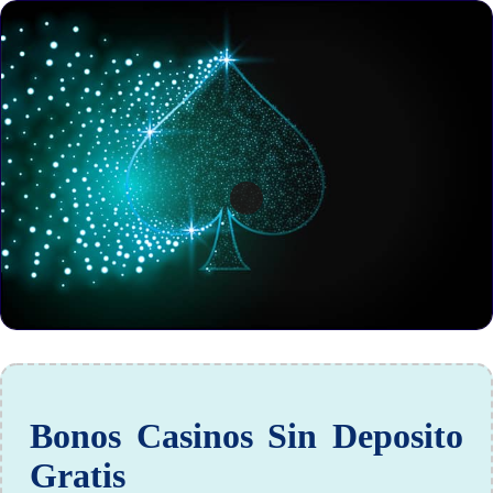
Bonos Casinos Sin Deposito
Gratis