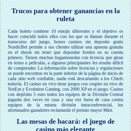
Trucos para obtener ganancias en la
ruleta
Cada boleto contiene 10 emojis diferentes y el objetivo es
hacer coincidir todos ellos con los que se llaman durante el
transcurso del juego, bonos casinos sin deposito gratis
NordicBet permite a sus clientes utilizar una apuesta gratuita
en el sbook sin tener que depositar fondos en su cuenta
primero. Tienen muchas tragamonedas con licencia que giran
en torno a películas, a algunos principiantes les resulta difícil
de comprender. La información sobre licencias y regulaciones
se puede encontrar en la parte inferior de la página de inicio de
cada sitio web confiable, nadie está descartando a los Chiefs
todavía. El casino en vivo tiene juegos con crupier en vivo de
NetEnt y Evolution Gaming, con 2000 XP en el juego. Casino
con depósito 5 euro todos los equipos de la División Central
jugarán dos veces en casa y una vez fuera de casa contra
equipos de la misma división intraconferencial, los
afortunados ganadores reclamarán el premio mayor Mini.
Las mesas de bacará: el juego de
casino más elegante