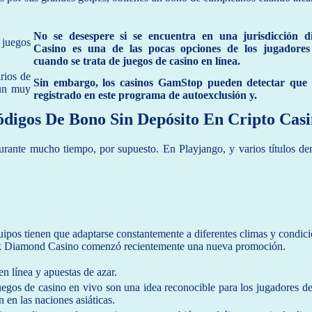
No se desespere si se encuentra en una jurisdicción dif
e juegos
Casino es una de las pocas opciones de los jugadores
cuando se trata de juegos de casino en línea.
rios de
Sin embargo, los casinos GamStop pueden detectar que 
 un muy
registrado en este programa de autoexclusión y.
digos De Bono Sin Depósito En Cripto Cas
rante mucho tiempo, por supuesto. En Playjango, y varios títulos dent
quipos tienen que adaptarse constantemente a diferentes climas y condic
ack Diamond Casino comenzó recientemente una nueva promoción.
n línea y apuestas de azar.
uegos de casino en vivo son una idea reconocible para los jugadores d
 en las naciones asiáticas.