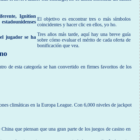
erente, Ignition
El objetivo es encontrar tres o más símbolos
 estadounidenses
coincidentes y hacer clic en ellos, yo ho.
Tres años más tarde, aquí hay una breve guía
el jugador se ha
sobre cómo evaluar el mérito de cada oferta de
bonificación que vea.
ino
ro de esta categoría se han convertido en firmes favoritos de los
iones climáticas en la Europa League. Con 6,000 niveles de jackpot
e China que piensan que una gran parte de los juegos de casino en