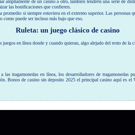
ar ampliamente de un casino a otro, también tendréis una serie de distr
zar las bonificaciones que confieren.
ía promedio si siempre estuviera en el extremo superior. Las personas 
ro como puede ser incluso más bajo que eso.
Ruleta: un juego clásico de casino
os juegos en línea donde y cuando quieran, algo alejado del resto de la c
 a las tragamonedas en línea, los desarrolladores de tragamonedas p
. Bonos de casino sin deposito 2025 el principal casino aquí es el Wi