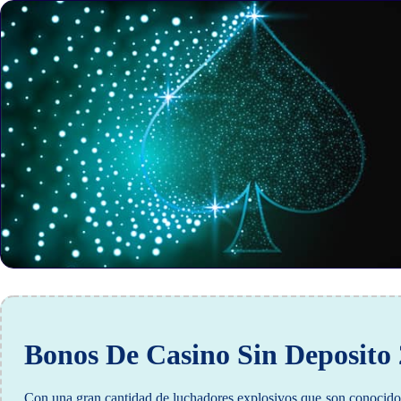
Bonos De Casino Sin Deposito
Con una gran cantidad de luchadores explosivos que son conocidos 