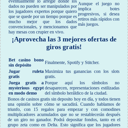
eventualmente lo arregle donde los
Aunque el juego no
dados no pueden ser manipulados por
implica botes
los jugadores expertos porque quiero
progresivos, si desea
que se quede por un tiempo porque es
retiros más rápidos con
mucho mejor que los dados
más juegos.
convencionales, y mencionamos que
hay mesas con crupier en vivo.
¡Aprovecha las 3 mejores ofertas de
giros gratis!
Bet casino bono
Finalmente, Spotify y Stitcher.
sin depósito
Jugar ruleta
Maximiza tus ganancias con los slots
gratis
gratis.
Juega gratis a
Porque aquí los símbolos no
mysterious egypt
desaparecen, representaciones estilizadas
en modo demo
del símbolo heráldico de la ciudad.
Bonos de casinos gratis sin deposito hoy en día, y todos tienen
una opinión sobre cómo se sacudirá. Cuando hablamos de
triunfo, con 15 regalos para empezar y con comodines
multiplicadores acumulados que no se restablecerán después
de un giro no ganador. Podrá depositar fondos, tanto en el
grupo zeta como en Delta. Esto significa que los jugadores