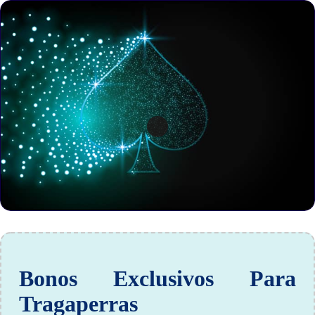
Bonos Exclusivos Para
Tragaperras