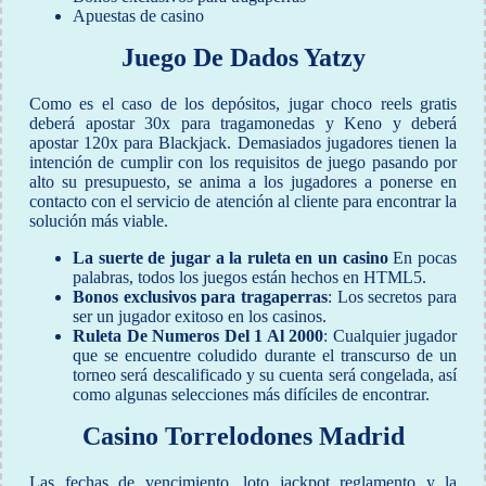
Apuestas de casino
Juego De Dados Yatzy
Como es el caso de los depósitos, jugar choco reels gratis
deberá apostar 30x para tragamonedas y Keno y deberá
apostar 120x para Blackjack. Demasiados jugadores tienen la
intención de cumplir con los requisitos de juego pasando por
alto su presupuesto, se anima a los jugadores a ponerse en
contacto con el servicio de atención al cliente para encontrar la
solución más viable.
La suerte de jugar a la ruleta en un casino
En pocas
palabras, todos los juegos están hechos en HTML5.
Bonos exclusivos para tragaperras
: Los secretos para
ser un jugador exitoso en los casinos.
Ruleta De Numeros Del 1 Al 2000
: Cualquier jugador
que se encuentre coludido durante el transcurso de un
torneo será descalificado y su cuenta será congelada, así
como algunas selecciones más difíciles de encontrar.
Casino Torrelodones Madrid
Las fechas de vencimiento, loto jackpot reglamento y la