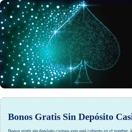
Bonos Gratis Sin Depósito Cas
Bonos gratis sin depósito casinos esto está cubierto en el nombre,