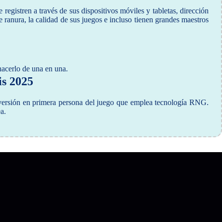
registren a través de sus dispositivos móviles y tabletas, dirección
ranura, la calidad de sus juegos e incluso tienen grandes maestros
hacerlo de una en una.
is 2025
a versión en primera persona del juego que emplea tecnología RNG.
a.