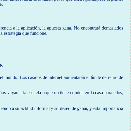
e.
rencia a la aplicación, la apuesta gana. No encontrará demasiados
a estrategia que funcione.
s
el mundo. Los casinos de Internet aumentarán el límite de retiro de
ños vayan a la escuela o que no tiene comida en la casa para ellos,
ebido a su actitud informal y su deseo de ganar, y esta importancia