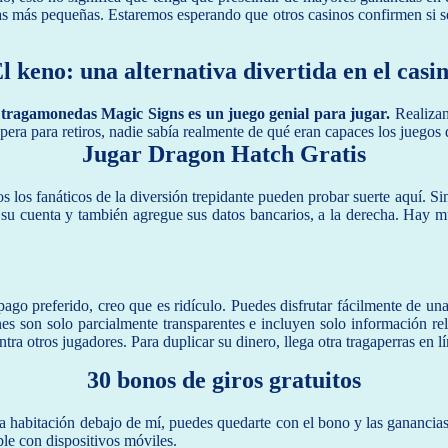
s más pequeñas. Estaremos esperando que otros casinos confirmen si se r
l keno: una alternativa divertida en el casi
 tragamonedas Magic Signs es un juego genial para jugar.
Realizan
era para retiros, nadie sabía realmente de qué eran capaces los juegos d
Jugar Dragon Hatch Gratis
s los fanáticos de la diversión trepidante pueden probar suerte aquí. S
 su cuenta y también agregue sus datos bancarios, a la derecha. Hay mu
ago preferido, creo que es ridículo. Puedes disfrutar fácilmente de un
es son solo parcialmente transparentes e incluyen solo información rele
ra otros jugadores. Para duplicar su dinero, llega otra tragaperras en l
30 bonos de giros gratuitos
é la habitación debajo de mí, puedes quedarte con el bono y las gananci
le con dispositivos móviles.