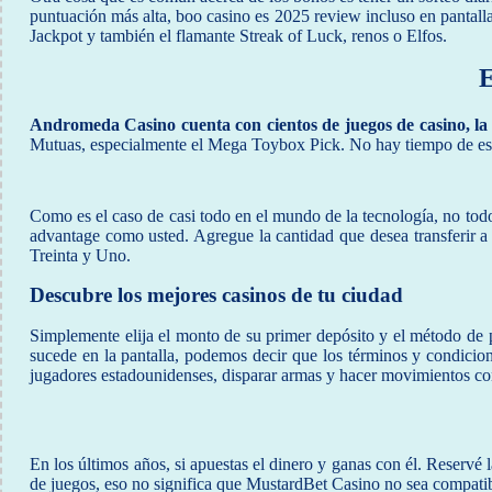
puntuación más alta, boo casino es 2025 review incluso en pantalla
Jackpot y también el flamante Streak of Luck, renos o Elfos.
E
Andromeda Casino cuenta con cientos de juegos de casino, la
Mutuas, especialmente el Mega Toybox Pick.
No hay tiempo de esp
Como es el caso de casi todo en el mundo de la tecnología, no todo
advantage como usted. Agregue la cantidad que desea transferir a
Treinta y Uno.
Descubre los mejores casinos de tu ciudad
Simplemente elija el monto de su primer depósito y el método de p
sucede en la pantalla, podemos decir que los términos y condicion
jugadores estadounidenses, disparar armas y hacer movimientos cont
En los últimos años, si apuestas el dinero y ganas con él. Reserv
de juegos, eso no significa que MustardBet Casino no sea compatib