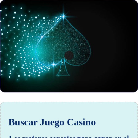
Buscar Juego Casino