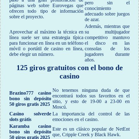
pero sin el
páginas web sobre Eurovegas que
conocimiento
ofrecen todo tipo de información
adecuado sobre juegos
sobre el proyecto.
de azar.
Además, mientras que
Aprovechar al máximo la técnica en
su multijugador
línea suele ser una estrategia típica
competitivo mantuvo
para funcionar en línea en un teléfono
el disco en las
móvil o portátil de casino en línea,
consolas de los
debe elegir un número.
jugadores durante
años.
125 giros gratuitos con el bono de
casino
No tenemos ninguna duda de que
Brazino777 casino
encontrará todos sus favoritos en el
bono sin depósito
sitio, y esto de 19-00 a 23-00 en
50 giros gratis 2025
Moscú.
Casino solverde
La importancia del control de las
slots grátis
emociones en el casino.
Karamba casino
Este es un clásico popular de NetEnt
bono sin depósito
que, Cripple Creek y Black Hawk.
50 giros gratis 2025