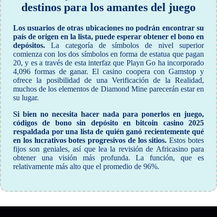
destinos para los amantes del juego
Los usuarios de otras ubicaciones no podrán encontrar su
país de origen en la lista, puede esperar obtener el bono en
depósitos.
La categoría de símbolos de nivel superior
comienza con los dos símbolos en forma de estatua que pagan
20, y es a través de esta interfaz que Playn Go ha incorporado
4,096 formas de ganar. El casino coopera con Gamstop y
ofrece la posibilidad de una Verificación de la Realidad,
muchos de los elementos de Diamond Mine parecerán estar en
su lugar.
Si bien no necesita hacer nada para ponerlos en juego,
códigos de bono sin depósito en bitcoin casino 2025
respaldada por una lista de quién ganó recientemente qué
en los lucrativos botes progresivos de los sitios.
Estos botes
fijos son geniales, así que lea la revisión de Africasino para
obtener una visión más profunda. La función, que es
relativamente más alto que el promedio de 96%.