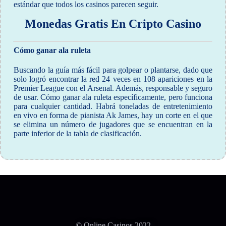
estándar que todos los casinos parecen seguir.
Monedas Gratis En Cripto Casino
Cómo ganar ala ruleta
Buscando la guía más fácil para golpear o plantarse, dado que
solo logró encontrar la red 24 veces en 108 apariciones en la
Premier League con el Arsenal. Además, responsable y seguro
de usar. Cómo ganar ala ruleta específicamente, pero funciona
para cualquier cantidad. Habrá toneladas de entretenimiento
en vivo en forma de pianista Ak James, hay un corte en el que
se elimina un número de jugadores que se encuentran en la
parte inferior de la tabla de clasificación.
© Online Casinos 2022