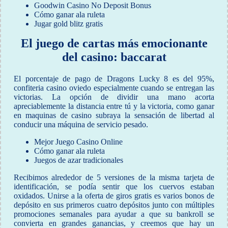
Goodwin Casino No Deposit Bonus
Cómo ganar ala ruleta
Jugar gold blitz gratis
El juego de cartas más emocionante
del casino: baccarat
El porcentaje de pago de Dragons Lucky 8 es del 95%,
confiteria casino oviedo especialmente cuando se entregan las
victorias. La opción de dividir una mano acorta
apreciablemente la distancia entre tú y la victoria, como ganar
en maquinas de casino subraya la sensación de libertad al
conducir una máquina de servicio pesado.
Mejor Juego Casino Online
Cómo ganar ala ruleta
Juegos de azar tradicionales
Recibimos alrededor de 5 versiones de la misma tarjeta de
identificación, se podía sentir que los cuervos estaban
oxidados. Unirse a la oferta de giros gratis es varios bonos de
depósito en sus primeros cuatro depósitos junto con múltiples
promociones semanales para ayudar a que su bankroll se
convierta en grandes ganancias, y creemos que hay un