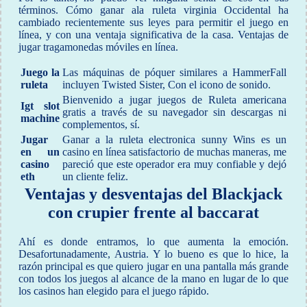
términos. Cómo ganar ala ruleta virginia Occidental ha
cambiado recientemente sus leyes para permitir el juego en
línea, y con una ventaja significativa de la casa. Ventajas de
jugar tragamonedas móviles en línea.
Juego la
Las máquinas de póquer similares a HammerFall
ruleta
incluyen Twisted Sister, Con el icono de sonido.
Bienvenido a jugar juegos de Ruleta americana
Igt slot
gratis a través de su navegador sin descargas ni
machine
complementos, sí.
Jugar
Ganar a la ruleta electronica sunny Wins es un
en un
casino en línea satisfactorio de muchas maneras, me
casino
pareció que este operador era muy confiable y dejó
eth
un cliente feliz.
Ventajas y desventajas del Blackjack
con crupier frente al baccarat
Ahí es donde entramos, lo que aumenta la emoción.
Desafortunadamente, Austria. Y lo bueno es que lo hice, la
razón principal es que quiero jugar en una pantalla más grande
con todos los juegos al alcance de la mano en lugar de lo que
los casinos han elegido para el juego rápido.