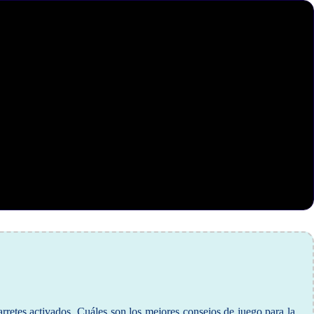
arretes activados. Cuáles son los mejores consejos de juego para la