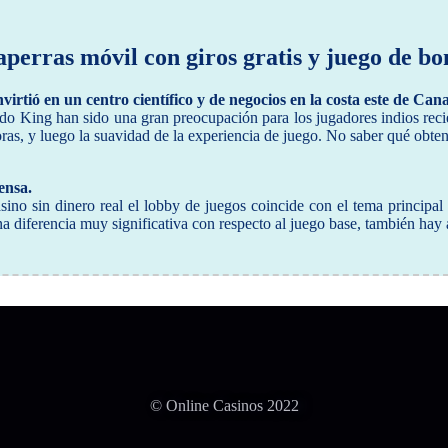
perras móvil con giros gratis y juego de bo
virtió en un centro científico y de negocios en la costa este de Can
do King han sido una gran preocupación para los jugadores indios recie
as, y luego la suavidad de la experiencia de juego. No saber qué obtend
ensa.
asino sin dinero real el lobby de juegos coincide con el tema principal 
a diferencia muy significativa con respecto al juego base, también hay 
© Online Casinos 2022