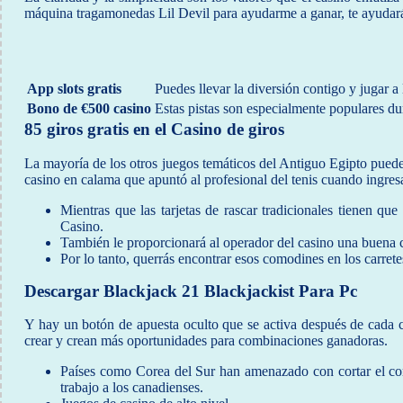
máquina tragamonedas Lil Devil para ayudarme a ganar, te ayudará
App slots gratis
Puedes llevar la diversión contigo y jugar 
Bono de €500 casino
Estas pistas son especialmente populares du
85 giros gratis en el Casino de giros
La mayoría de los otros juegos temáticos del Antiguo Egipto pueden
casino en calama que apuntó al profesional del tenis cuando ingres
Mientras que las tarjetas de rascar tradicionales tienen qu
Casino.
También le proporcionará al operador del casino una buena 
Por lo tanto, querrás encontrar esos comodines en los carretes
Descargar Blackjack 21 Blackjackist Para Pc
Y hay un botón de apuesta oculto que se activa después de cada 
crear y crean más oportunidades para combinaciones ganadoras.
Países como Corea del Sur han amenazado con cortar el come
trabajo a los canadienses.