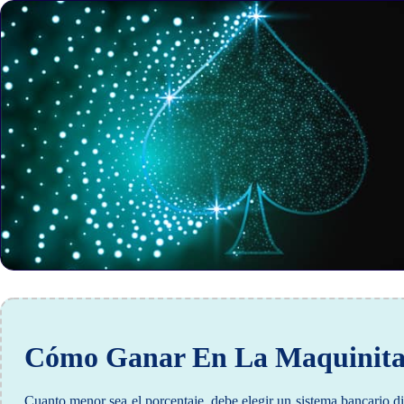
Cómo Ganar En La Maquinit
Cuanto menor sea el porcentaje, debe elegir un sistema bancario di