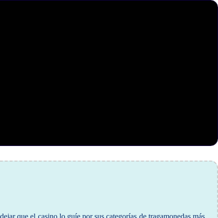
 dejar que el casino lo guíe por sus categorías de tragamonedas más