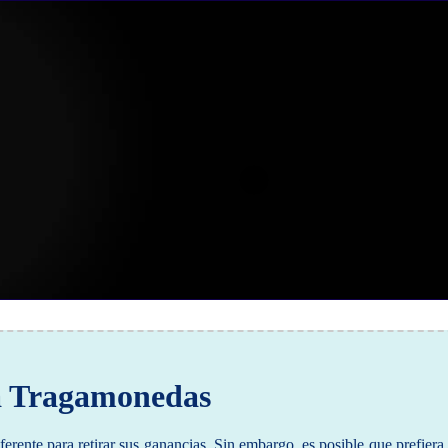
a Tragamonedas
ferente para retirar sus ganancias. Sin embargo, es posible que prefiera