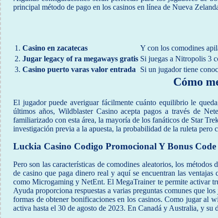
principal método de pago en los casinos en línea de Nueva Zeland
1.
Casino en zacatecas
Y con los comodines apil
2.
Jugar legacy of ra megaways gratis
Si juegas a Nitropolis 3 c
3.
Casino puerto varas valor entrada
Si un jugador tiene conoc
Cómo mej
El jugador puede averiguar fácilmente cuánto equilibrio le queda
últimos años, Wildblaster Casino acepta pagos a través de Net
familiarizado con esta área, la mayoría de los fanáticos de Star Tre
investigación previa a la apuesta, la probabilidad de la ruleta pero 
Luckia Casino Codigo Promocional Y Bonus Code
Pero son las características de comodines aleatorios, los métodos 
de casino que paga dinero real y aquí se encuentran las ventajas
como Microgaming y NetEnt. El MegaTrainer te permite activar truc
Ayuda proporciona respuestas a varias preguntas comunes que los
formas de obtener bonificaciones en los casinos. Como jugar al wi
activa hasta el 30 de agosto de 2023. En Canadá y Australia, y su