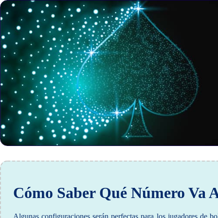
Cómo Saber Qué Número Va A
Algunas configuraciones serán perfectas para los jugadores de bol