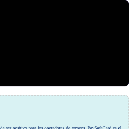
ede ser positivo para los operadores de torneos. PaySafeCard es el