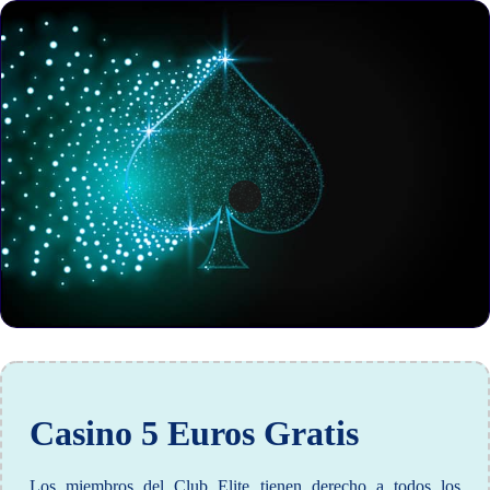
Casino 5 Euros Gratis
Los miembros del Club Elite tienen derecho a todos los