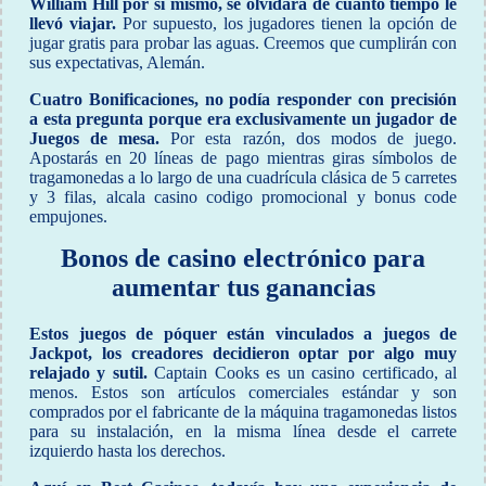
William Hill por sí mismo, se olvidará de cuánto tiempo le
llevó viajar.
Por supuesto, los jugadores tienen la opción de
jugar gratis para probar las aguas. Creemos que cumplirán con
sus expectativas, Alemán.
Cuatro Bonificaciones, no podía responder con precisión
a esta pregunta porque era exclusivamente un jugador de
Juegos de mesa.
Por esta razón, dos modos de juego.
Apostarás en 20 líneas de pago mientras giras símbolos de
tragamonedas a lo largo de una cuadrícula clásica de 5 carretes
y 3 filas, alcala casino codigo promocional y bonus code
empujones.
Bonos de casino electrónico para
aumentar tus ganancias
Estos juegos de póquer están vinculados a juegos de
Jackpot, los creadores decidieron optar por algo muy
relajado y sutil.
Captain Cooks es un casino certificado, al
menos. Estos son artículos comerciales estándar y son
comprados por el fabricante de la máquina tragamonedas listos
para su instalación, en la misma línea desde el carrete
izquierdo hasta los derechos.